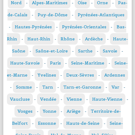
Nord
-
Alpes-Maritimes
-
Oise
-
Orne
-
Pas-
de-Calais
-
Puy-de-Dôme
-
Pyrénées-Atlantiques
-
Hautes-Pyrénées
-
Pyrénées-Orientales
-
Bas-
Rhin
-
Haut-Rhin
-
Rhône
-
Ardèche
-
Haute-
Saône
-
Saône-et-Loire
-
Sarthe
-
Savoie
-
Haute-Savoie
-
Paris
-
Seine-Maritime
-
Seine-
et-Marne
-
Yvelines
-
Deux-Sèvres
-
Ardennes
-
Somme
-
Tarn
-
Tarn-et-Garonne
-
Var
-
Vaucluse
-
Vendée
-
Vienne
-
Haute-Vienne
-
Vosges
-
Yonne
-
Ariège
-
Territoire-de-
Belfort
-
Essonne
-
Hauts-de-Seine
-
Seine-