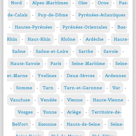
Nord
-
Alpes-Maritimes
-
Oise
-
Orne
-
Pas-
de-Calais
-
Puy-de-Dôme
-
Pyrénées-Atlantiques
-
Hautes-Pyrénées
-
Pyrénées-Orientales
-
Bas-
Rhin
-
Haut-Rhin
-
Rhône
-
Ardèche
-
Haute-
Saône
-
Saône-et-Loire
-
Sarthe
-
Savoie
-
Haute-Savoie
-
Paris
-
Seine-Maritime
-
Seine-
et-Marne
-
Yvelines
-
Deux-Sèvres
-
Ardennes
-
Somme
-
Tarn
-
Tarn-et-Garonne
-
Var
-
Vaucluse
-
Vendée
-
Vienne
-
Haute-Vienne
-
Vosges
-
Yonne
-
Ariège
-
Territoire-de-
Belfort
-
Essonne
-
Hauts-de-Seine
-
Seine-