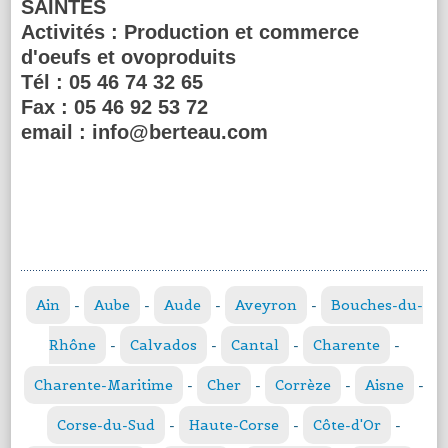
SAINTES
Activités :
Production et commerce
d'oeufs et ovoproduits
Tél :
05 46 74 32 65
Fax :
05 46 92 53 72
email :
info@berteau.com
Ain
-
Aube
-
Aude
-
Aveyron
-
Bouches-du-
Rhône
-
Calvados
-
Cantal
-
Charente
-
Charente-Maritime
-
Cher
-
Corrèze
-
Aisne
-
Corse-du-Sud
-
Haute-Corse
-
Côte-d'Or
-