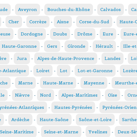
ude
-
Aveyron
-
Bouches-du-Rhône
-
Calvados
-
Ca
-
Cher
-
Corrèze
-
Aisne
-
Corse-du-Sud
-
Haute-
reuse
-
Dordogne
-
Doubs
-
Drôme
-
Eure
-
Eure-
Haute-Garonne
-
Gers
-
Gironde
-
Hérault
-
Ille-e
ère
-
Jura
-
Alpes-de-Haute-Provence
-
Landes
-
Lo
e-Atlantique
-
Loiret
-
Lot
-
Lot-et-Garonne
-
Lozèr
che
-
Marne
-
Haute-Marne
-
Mayenne
-
Meurthe-e
le
-
Nièvre
-
Nord
-
Alpes-Maritimes
-
Oise
-
Orn
yrénées-Atlantiques
-
Hautes-Pyrénées
-
Pyrénées-Orien
e
-
Ardèche
-
Haute-Saône
-
Saône-et-Loire
-
Sarthe
Seine-Maritime
-
Seine-et-Marne
-
Yvelines
-
Deux-Sè