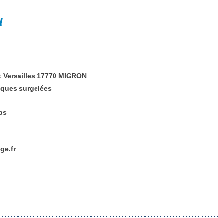
t
it Versailles 17770 MIGRON
iques surgelées
bs
ge.fr