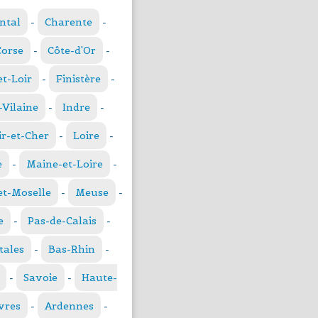
ntal
-
Charente
-
Corse
-
Côte-d'Or
-
et-Loir
-
Finistère
-
t-Vilaine
-
Indre
-
ir-et-Cher
-
Loire
-
e
-
Maine-et-Loire
-
t-Moselle
-
Meuse
-
e
-
Pas-de-Calais
-
tales
-
Bas-Rhin
-
-
Savoie
-
Haute-
vres
-
Ardennes
-