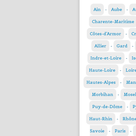
Ain
-
Aube
-
A
Charente-Maritime
Côtes-d'Armor
-
C
Allier
-
Gard
-
Indre-et-Loire
-
Is
Haute-Loire
-
Loir
Hautes-Alpes
-
Man
Morbihan
-
Mosel
Puy-de-Dôme
-
P
Haut-Rhin
-
Rhôn
Savoie
-
Paris
-