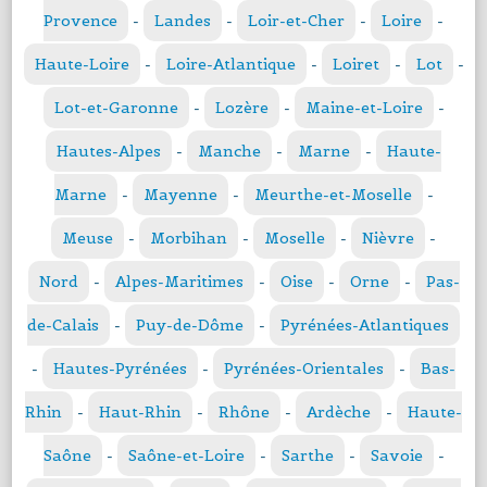
Provence
-
Landes
-
Loir-et-Cher
-
Loire
-
Haute-Loire
-
Loire-Atlantique
-
Loiret
-
Lot
-
Lot-et-Garonne
-
Lozère
-
Maine-et-Loire
-
Hautes-Alpes
-
Manche
-
Marne
-
Haute-
Marne
-
Mayenne
-
Meurthe-et-Moselle
-
Meuse
-
Morbihan
-
Moselle
-
Nièvre
-
Nord
-
Alpes-Maritimes
-
Oise
-
Orne
-
Pas-
de-Calais
-
Puy-de-Dôme
-
Pyrénées-Atlantiques
-
Hautes-Pyrénées
-
Pyrénées-Orientales
-
Bas-
Rhin
-
Haut-Rhin
-
Rhône
-
Ardèche
-
Haute-
Saône
-
Saône-et-Loire
-
Sarthe
-
Savoie
-