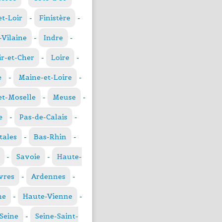
et-Loir
-
Finistère
-
t-Vilaine
-
Indre
-
ir-et-Cher
-
Loire
-
e
-
Maine-et-Loire
-
t-Moselle
-
Meuse
-
e
-
Pas-de-Calais
-
tales
-
Bas-Rhin
-
-
Savoie
-
Haute-
vres
-
Ardennes
-
ne
-
Haute-Vienne
-
Seine
-
Seine-Saint-