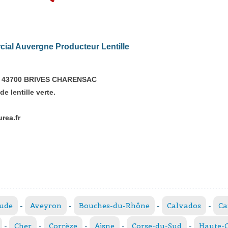
al Auvergne Producteur Lentille
se 43700 BRIVES CHARENSAC
e lentille verte.
rea.fr
ude
-
Aveyron
-
Bouches-du-Rhône
-
Calvados
-
Ca
-
Cher
-
Corrèze
-
Aisne
-
Corse-du-Sud
-
Haute-