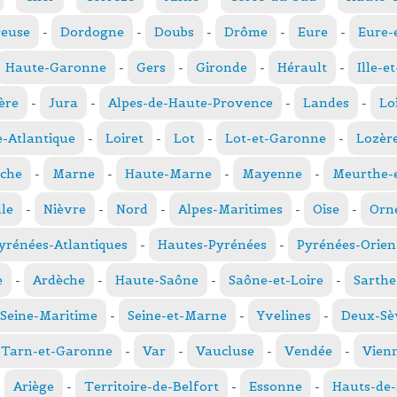
reuse
-
Dordogne
-
Doubs
-
Drôme
-
Eure
-
Eure-
Haute-Garonne
-
Gers
-
Gironde
-
Hérault
-
Ille-e
ère
-
Jura
-
Alpes-de-Haute-Provence
-
Landes
-
Lo
e-Atlantique
-
Loiret
-
Lot
-
Lot-et-Garonne
-
Lozèr
che
-
Marne
-
Haute-Marne
-
Mayenne
-
Meurthe-e
le
-
Nièvre
-
Nord
-
Alpes-Maritimes
-
Oise
-
Orn
yrénées-Atlantiques
-
Hautes-Pyrénées
-
Pyrénées-Orien
e
-
Ardèche
-
Haute-Saône
-
Saône-et-Loire
-
Sarthe
Seine-Maritime
-
Seine-et-Marne
-
Yvelines
-
Deux-Sè
Tarn-et-Garonne
-
Var
-
Vaucluse
-
Vendée
-
Vien
-
Ariège
-
Territoire-de-Belfort
-
Essonne
-
Hauts-de-