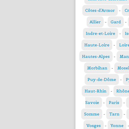
Côtes-d'Armor
-
C
Allier
-
Gard
-
Indre-et-Loire
-
Is
Haute-Loire
-
Loir
Hautes-Alpes
-
Man
Morbihan
-
Mosel
Puy-de-Dôme
-
P
Haut-Rhin
-
Rhôn
Savoie
-
Paris
-
Somme
-
Tarn
-
Vosges
-
Yonne