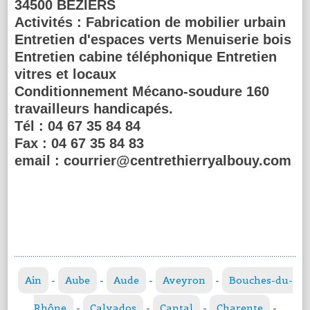
34500 BEZIERS
Activités :
Fabrication de mobilier urbain
Entretien d'espaces verts Menuiserie bois
Entretien cabine téléphonique Entretien
vitres et locaux
Conditionnement Mécano-soudure 160
travailleurs handicapés.
Tél :
04 67 35 84 84
Fax :
04 67 35 84 83
email :
courrier@centrethierryalbouy.com
Ain
-
Aube
-
Aude
-
Aveyron
-
Bouches-du-
Rhône
-
Calvados
-
Cantal
-
Charente
-