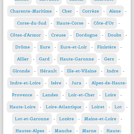
Charente-Maritime
-
Cher
-
Corrèze
-
Aisne
-
Corse-du-Sud
-
Haute-Corse
-
Côte-d'Or
-
Côtes-d'Armor
-
Creuse
-
Dordogne
-
Doubs
-
Drôme
-
Eure
-
Eure-et-Loir
-
Finistère
-
Allier
-
Gard
-
Haute-Garonne
-
Gers
-
Gironde
-
Hérault
-
Ille-et-Vilaine
-
Indre
-
Indre-et-Loire
-
Isère
-
Jura
-
Alpes-de-Haute-
Provence
-
Landes
-
Loir-et-Cher
-
Loire
-
Haute-Loire
-
Loire-Atlantique
-
Loiret
-
Lot
-
Lot-et-Garonne
-
Lozère
-
Maine-et-Loire
-
Hautes-Alpes
-
Manche
-
Marne
-
Haute-