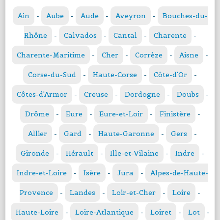
Ain
-
Aube
-
Aude
-
Aveyron
-
Bouches-du-
Rhône
-
Calvados
-
Cantal
-
Charente
-
Charente-Maritime
-
Cher
-
Corrèze
-
Aisne
-
Corse-du-Sud
-
Haute-Corse
-
Côte-d'Or
-
Côtes-d'Armor
-
Creuse
-
Dordogne
-
Doubs
-
Drôme
-
Eure
-
Eure-et-Loir
-
Finistère
-
Allier
-
Gard
-
Haute-Garonne
-
Gers
-
Gironde
-
Hérault
-
Ille-et-Vilaine
-
Indre
-
Indre-et-Loire
-
Isère
-
Jura
-
Alpes-de-Haute-
Provence
-
Landes
-
Loir-et-Cher
-
Loire
-
Haute-Loire
-
Loire-Atlantique
-
Loiret
-
Lot
-