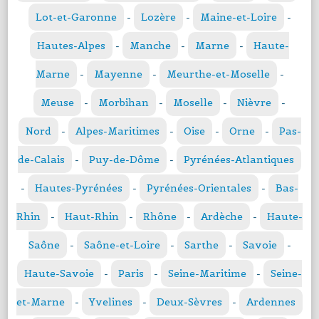
Lot-et-Garonne
-
Lozère
-
Maine-et-Loire
-
Hautes-Alpes
-
Manche
-
Marne
-
Haute-
Marne
-
Mayenne
-
Meurthe-et-Moselle
-
Meuse
-
Morbihan
-
Moselle
-
Nièvre
-
Nord
-
Alpes-Maritimes
-
Oise
-
Orne
-
Pas-
de-Calais
-
Puy-de-Dôme
-
Pyrénées-Atlantiques
-
Hautes-Pyrénées
-
Pyrénées-Orientales
-
Bas-
Rhin
-
Haut-Rhin
-
Rhône
-
Ardèche
-
Haute-
Saône
-
Saône-et-Loire
-
Sarthe
-
Savoie
-
Haute-Savoie
-
Paris
-
Seine-Maritime
-
Seine-
et-Marne
-
Yvelines
-
Deux-Sèvres
-
Ardennes