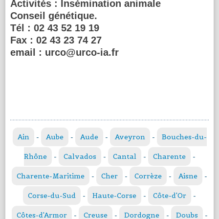
Activités :
Insémination animale
Conseil génétique.
Tél :
02 43 52 19 19
Fax :
02 43 23 74 27
email :
urco@urco-ia.fr
Ain
-
Aube
-
Aude
-
Aveyron
-
Bouches-du-
Rhône
-
Calvados
-
Cantal
-
Charente
-
Charente-Maritime
-
Cher
-
Corrèze
-
Aisne
-
Corse-du-Sud
-
Haute-Corse
-
Côte-d'Or
-
Côtes-d'Armor
-
Creuse
-
Dordogne
-
Doubs
-