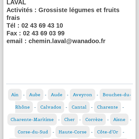
LAVAL
Activités :
Grossiste légumes et fruits
frais
Tél :
02 43 69 43 10
Fax :
02 43 69 03 99
email :
chemin.laval@wanadoo.fr
Ain
-
Aube
-
Aude
-
Aveyron
-
Bouches-du-
Rhône
-
Calvados
-
Cantal
-
Charente
-
Charente-Maritime
-
Cher
-
Corrèze
-
Aisne
-
Corse-du-Sud
-
Haute-Corse
-
Côte-d'Or
-