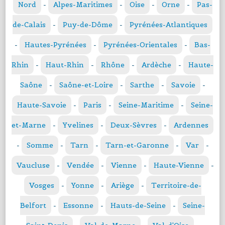
Nord
-
Alpes-Maritimes
-
Oise
-
Orne
-
Pas-
de-Calais
-
Puy-de-Dôme
-
Pyrénées-Atlantiques
-
Hautes-Pyrénées
-
Pyrénées-Orientales
-
Bas-
Rhin
-
Haut-Rhin
-
Rhône
-
Ardèche
-
Haute-
Saône
-
Saône-et-Loire
-
Sarthe
-
Savoie
-
Haute-Savoie
-
Paris
-
Seine-Maritime
-
Seine-
et-Marne
-
Yvelines
-
Deux-Sèvres
-
Ardennes
-
Somme
-
Tarn
-
Tarn-et-Garonne
-
Var
-
Vaucluse
-
Vendée
-
Vienne
-
Haute-Vienne
-
Vosges
-
Yonne
-
Ariège
-
Territoire-de-
Belfort
-
Essonne
-
Hauts-de-Seine
-
Seine-