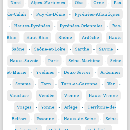
Nord
-
Alpes-Maritimes
-
Oise
-
Orne
-
Pas-
de-Calais
-
Puy-de-Dôme
-
Pyrénées-Atlantiques
-
Hautes-Pyrénées
-
Pyrénées-Orientales
-
Bas-
Rhin
-
Haut-Rhin
-
Rhône
-
Ardèche
-
Haute-
Saône
-
Saône-et-Loire
-
Sarthe
-
Savoie
-
Haute-Savoie
-
Paris
-
Seine-Maritime
-
Seine-
et-Marne
-
Yvelines
-
Deux-Sèvres
-
Ardennes
-
Somme
-
Tarn
-
Tarn-et-Garonne
-
Var
-
Vaucluse
-
Vendée
-
Vienne
-
Haute-Vienne
-
Vosges
-
Yonne
-
Ariège
-
Territoire-de-
Belfort
-
Essonne
-
Hauts-de-Seine
-
Seine-