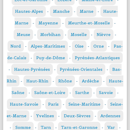
Hautes-Alpes
-
Manche
-
Marne
-
Haute-
Marne
-
Mayenne
-
Meurthe-et-Moselle
-
Meuse
-
Morbihan
-
Moselle
-
Nièvre
-
Nord
-
Alpes-Maritimes
-
Oise
-
Orne
-
Pas-
de-Calais
-
Puy-de-Dôme
-
Pyrénées-Atlantiques
-
Hautes-Pyrénées
-
Pyrénées-Orientales
-
Bas-
Rhin
-
Haut-Rhin
-
Rhône
-
Ardèche
-
Haute-
Saône
-
Saône-et-Loire
-
Sarthe
-
Savoie
-
Haute-Savoie
-
Paris
-
Seine-Maritime
-
Seine-
et-Marne
-
Yvelines
-
Deux-Sèvres
-
Ardennes
-
Somme
-
Tarn
-
Tarn-et-Garonne
-
Var
-