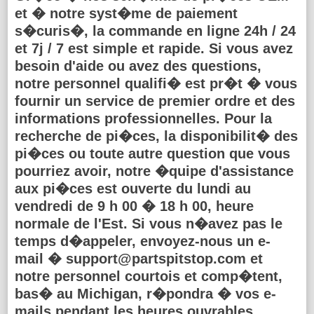
et � notre syst�me de paiement
s�curis�, la commande en ligne 24h / 24
et 7j / 7 est simple et rapide. Si vous avez
besoin d'aide ou avez des questions,
notre personnel qualifi� est pr�t � vous
fournir un service de premier ordre et des
informations professionnelles. Pour la
recherche de pi�ces, la disponibilit� des
pi�ces ou toute autre question que vous
pourriez avoir, notre �quipe d'assistance
aux pi�ces est ouverte du lundi au
vendredi de 9 h 00 � 18 h 00, heure
normale de l'Est. Si vous n�avez pas le
temps d�appeler, envoyez-nous un e-
mail � support@partspitstop.com et
notre personnel courtois et comp�tent,
bas� au Michigan, r�pondra � vos e-
mails pendant les heures ouvrables.