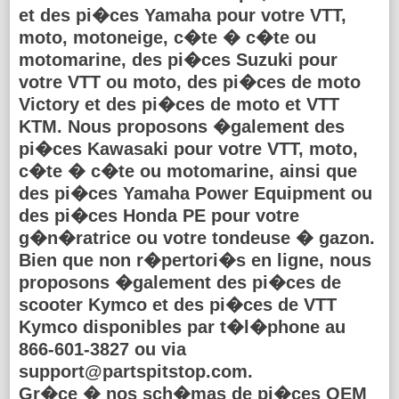
et des pi�ces Yamaha pour votre VTT,
moto, motoneige, c�te � c�te ou
motomarine, des pi�ces Suzuki pour
votre VTT ou moto, des pi�ces de moto
Victory et des pi�ces de moto et VTT
KTM. Nous proposons �galement des
pi�ces Kawasaki pour votre VTT, moto,
c�te � c�te ou motomarine, ainsi que
des pi�ces Yamaha Power Equipment ou
des pi�ces Honda PE pour votre
g�n�ratrice ou votre tondeuse � gazon.
Bien que non r�pertori�s en ligne, nous
proposons �galement des pi�ces de
scooter Kymco et des pi�ces de VTT
Kymco disponibles par t�l�phone au
866-601-3827 ou via
support@partspitstop.com.
Gr�ce � nos sch�mas de pi�ces OEM