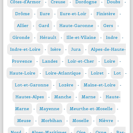
Côtes-d'Armor
-
Creuse
-
Dordogne
-
Doubs
-
Drôme
-
Eure
-
Eure-et-Loir
-
Finistère
-
Allier
-
Gard
-
Haute-Garonne
-
Gers
-
Gironde
-
Hérault
-
Ille-et-Vilaine
-
Indre
-
Indre-et-Loire
-
Isère
-
Jura
-
Alpes-de-Haute-
Provence
-
Landes
-
Loir-et-Cher
-
Loire
-
Haute-Loire
-
Loire-Atlantique
-
Loiret
-
Lot
-
Lot-et-Garonne
-
Lozère
-
Maine-et-Loire
-
Hautes-Alpes
-
Manche
-
Marne
-
Haute-
Marne
-
Mayenne
-
Meurthe-et-Moselle
-
Meuse
-
Morbihan
-
Moselle
-
Nièvre
-
Nord
-
Alpes-Maritimes
-
Oise
-
Orne
-
Pas-