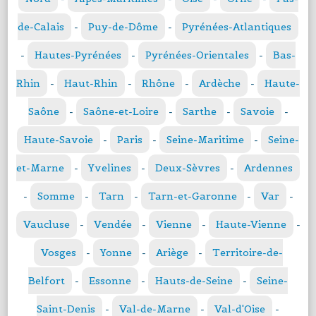
de-Calais
-
Puy-de-Dôme
-
Pyrénées-Atlantiques
-
Hautes-Pyrénées
-
Pyrénées-Orientales
-
Bas-
Rhin
-
Haut-Rhin
-
Rhône
-
Ardèche
-
Haute-
Saône
-
Saône-et-Loire
-
Sarthe
-
Savoie
-
Haute-Savoie
-
Paris
-
Seine-Maritime
-
Seine-
et-Marne
-
Yvelines
-
Deux-Sèvres
-
Ardennes
-
Somme
-
Tarn
-
Tarn-et-Garonne
-
Var
-
Vaucluse
-
Vendée
-
Vienne
-
Haute-Vienne
-
Vosges
-
Yonne
-
Ariège
-
Territoire-de-
Belfort
-
Essonne
-
Hauts-de-Seine
-
Seine-
Saint-Denis
-
Val-de-Marne
-
Val-d'Oise
-