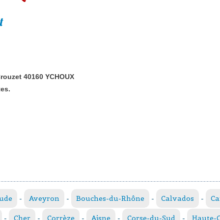
t
 Crouzet 40160 YCHOUX
tes.
ude
-
Aveyron
-
Bouches-du-Rhône
-
Calvados
-
Ca
-
Cher
-
Corrèze
-
Aisne
-
Corse-du-Sud
-
Haute-