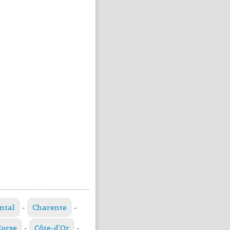
ntal
-
Charente
-
Corse
-
Côte-d'Or
-