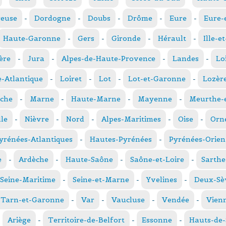
reuse
-
Dordogne
-
Doubs
-
Drôme
-
Eure
-
Eure-
Haute-Garonne
-
Gers
-
Gironde
-
Hérault
-
Ille-e
ère
-
Jura
-
Alpes-de-Haute-Provence
-
Landes
-
Lo
e-Atlantique
-
Loiret
-
Lot
-
Lot-et-Garonne
-
Lozèr
che
-
Marne
-
Haute-Marne
-
Mayenne
-
Meurthe-e
le
-
Nièvre
-
Nord
-
Alpes-Maritimes
-
Oise
-
Orn
yrénées-Atlantiques
-
Hautes-Pyrénées
-
Pyrénées-Orien
e
-
Ardèche
-
Haute-Saône
-
Saône-et-Loire
-
Sarthe
Seine-Maritime
-
Seine-et-Marne
-
Yvelines
-
Deux-Sè
Tarn-et-Garonne
-
Var
-
Vaucluse
-
Vendée
-
Vien
-
Ariège
-
Territoire-de-Belfort
-
Essonne
-
Hauts-de-