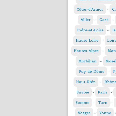
Côtes-d'Armor
-
C
Allier
-
Gard
-
Indre-et-Loire
-
Is
Haute-Loire
-
Loir
Hautes-Alpes
-
Man
Morbihan
-
Mosel
Puy-de-Dôme
-
P
Haut-Rhin
-
Rhôn
Savoie
-
Paris
-
Somme
-
Tarn
-
Vosges
-
Yonne