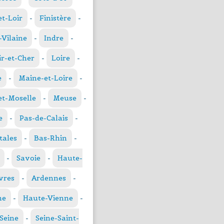
et-Loir
-
Finistère
-
t-Vilaine
-
Indre
-
ir-et-Cher
-
Loire
-
e
-
Maine-et-Loire
-
t-Moselle
-
Meuse
-
e
-
Pas-de-Calais
-
tales
-
Bas-Rhin
-
-
Savoie
-
Haute-
vres
-
Ardennes
-
ne
-
Haute-Vienne
-
Seine
-
Seine-Saint-