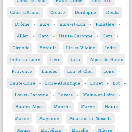
Corse-du-Sud
-
Haute-Corse
-
Côte-d'Or
-
Côtes-d'Armor
-
Creuse
-
Dordogne
-
Doubs
-
Drôme
-
Eure
-
Eure-et-Loir
-
Finistère
-
Allier
-
Gard
-
Haute-Garonne
-
Gers
-
Gironde
-
Hérault
-
Ille-et-Vilaine
-
Indre
-
Indre-et-Loire
-
Isère
-
Jura
-
Alpes-de-Haute-
Provence
-
Landes
-
Loir-et-Cher
-
Loire
-
Haute-Loire
-
Loire-Atlantique
-
Loiret
-
Lot
-
Lot-et-Garonne
-
Lozère
-
Maine-et-Loire
-
Hautes-Alpes
-
Manche
-
Marne
-
Haute-
Marne
-
Mayenne
-
Meurthe-et-Moselle
-
Meuse
-
Morbihan
-
Moselle
-
Nièvre
-