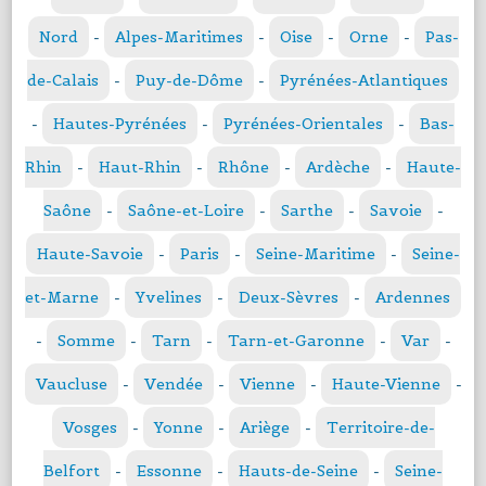
Nord
-
Alpes-Maritimes
-
Oise
-
Orne
-
Pas-
de-Calais
-
Puy-de-Dôme
-
Pyrénées-Atlantiques
-
Hautes-Pyrénées
-
Pyrénées-Orientales
-
Bas-
Rhin
-
Haut-Rhin
-
Rhône
-
Ardèche
-
Haute-
Saône
-
Saône-et-Loire
-
Sarthe
-
Savoie
-
Haute-Savoie
-
Paris
-
Seine-Maritime
-
Seine-
et-Marne
-
Yvelines
-
Deux-Sèvres
-
Ardennes
-
Somme
-
Tarn
-
Tarn-et-Garonne
-
Var
-
Vaucluse
-
Vendée
-
Vienne
-
Haute-Vienne
-
Vosges
-
Yonne
-
Ariège
-
Territoire-de-
Belfort
-
Essonne
-
Hauts-de-Seine
-
Seine-