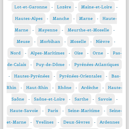
Lot-et-Garonne
-
Lozère
-
Maine-et-Loire
-
Hautes-Alpes
-
Manche
-
Marne
-
Haute-
Marne
-
Mayenne
-
Meurthe-et-Moselle
-
Meuse
-
Morbihan
-
Moselle
-
Nièvre
-
Nord
-
Alpes-Maritimes
-
Oise
-
Orne
-
Pas-
de-Calais
-
Puy-de-Dôme
-
Pyrénées-Atlantiques
-
Hautes-Pyrénées
-
Pyrénées-Orientales
-
Bas-
Rhin
-
Haut-Rhin
-
Rhône
-
Ardèche
-
Haute-
Saône
-
Saône-et-Loire
-
Sarthe
-
Savoie
-
Haute-Savoie
-
Paris
-
Seine-Maritime
-
Seine-
et-Marne
-
Yvelines
-
Deux-Sèvres
-
Ardennes