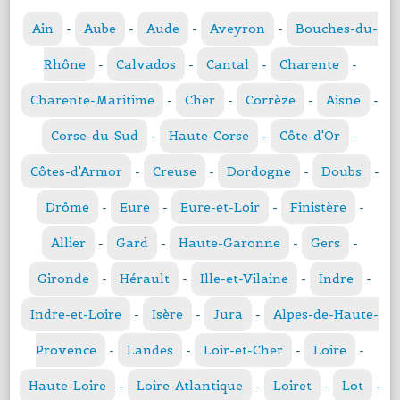
Ain
-
Aube
-
Aude
-
Aveyron
-
Bouches-du-
Rhône
-
Calvados
-
Cantal
-
Charente
-
Charente-Maritime
-
Cher
-
Corrèze
-
Aisne
-
Corse-du-Sud
-
Haute-Corse
-
Côte-d'Or
-
Côtes-d'Armor
-
Creuse
-
Dordogne
-
Doubs
-
Drôme
-
Eure
-
Eure-et-Loir
-
Finistère
-
Allier
-
Gard
-
Haute-Garonne
-
Gers
-
Gironde
-
Hérault
-
Ille-et-Vilaine
-
Indre
-
Indre-et-Loire
-
Isère
-
Jura
-
Alpes-de-Haute-
Provence
-
Landes
-
Loir-et-Cher
-
Loire
-
Haute-Loire
-
Loire-Atlantique
-
Loiret
-
Lot
-