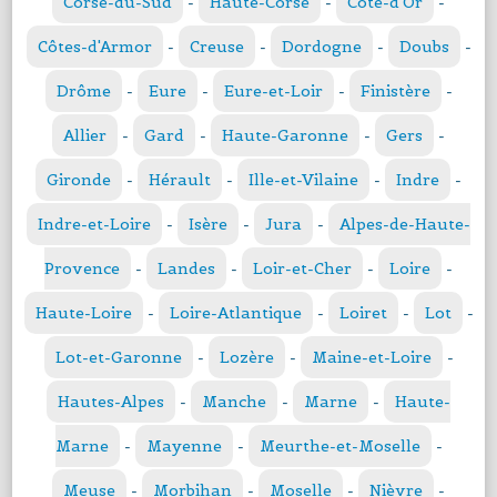
Corse-du-Sud
-
Haute-Corse
-
Côte-d'Or
-
Côtes-d'Armor
-
Creuse
-
Dordogne
-
Doubs
-
Drôme
-
Eure
-
Eure-et-Loir
-
Finistère
-
Allier
-
Gard
-
Haute-Garonne
-
Gers
-
Gironde
-
Hérault
-
Ille-et-Vilaine
-
Indre
-
Indre-et-Loire
-
Isère
-
Jura
-
Alpes-de-Haute-
Provence
-
Landes
-
Loir-et-Cher
-
Loire
-
Haute-Loire
-
Loire-Atlantique
-
Loiret
-
Lot
-
Lot-et-Garonne
-
Lozère
-
Maine-et-Loire
-
Hautes-Alpes
-
Manche
-
Marne
-
Haute-
Marne
-
Mayenne
-
Meurthe-et-Moselle
-
Meuse
-
Morbihan
-
Moselle
-
Nièvre
-