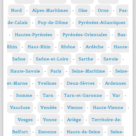
Nord
-
Alpes-Maritimes
-
Oise
-
Orne
-
Pas-
de-Calais
-
Puy-de-Dôme
-
Pyrénées-Atlantiques
-
Hautes-Pyrénées
-
Pyrénées-Orientales
-
Bas-
Rhin
-
Haut-Rhin
-
Rhône
-
Ardèche
-
Haute-
Saône
-
Saône-et-Loire
-
Sarthe
-
Savoie
-
Haute-Savoie
-
Paris
-
Seine-Maritime
-
Seine-
et-Marne
-
Yvelines
-
Deux-Sèvres
-
Ardennes
-
Somme
-
Tarn
-
Tarn-et-Garonne
-
Var
-
Vaucluse
-
Vendée
-
Vienne
-
Haute-Vienne
-
Vosges
-
Yonne
-
Ariège
-
Territoire-de-
Belfort
-
Essonne
-
Hauts-de-Seine
-
Seine-