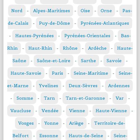
Nord
-
Alpes-Maritimes
-
Oise
-
Orne
-
Pas-
de-Calais
-
Puy-de-Dôme
-
Pyrénées-Atlantiques
-
Hautes-Pyrénées
-
Pyrénées-Orientales
-
Bas-
Rhin
-
Haut-Rhin
-
Rhône
-
Ardèche
-
Haute-
Saône
-
Saône-et-Loire
-
Sarthe
-
Savoie
-
Haute-Savoie
-
Paris
-
Seine-Maritime
-
Seine-
et-Marne
-
Yvelines
-
Deux-Sèvres
-
Ardennes
-
Somme
-
Tarn
-
Tarn-et-Garonne
-
Var
-
Vaucluse
-
Vendée
-
Vienne
-
Haute-Vienne
-
Vosges
-
Yonne
-
Ariège
-
Territoire-de-
Belfort
-
Essonne
-
Hauts-de-Seine
-
Seine-