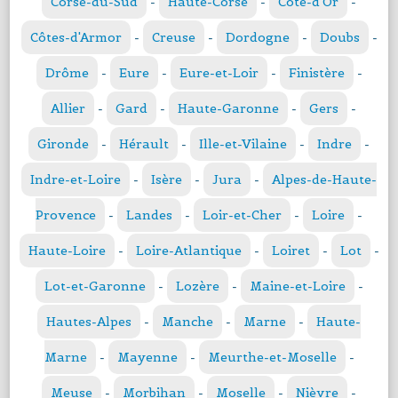
Corse-du-Sud
-
Haute-Corse
-
Côte-d'Or
-
Côtes-d'Armor
-
Creuse
-
Dordogne
-
Doubs
-
Drôme
-
Eure
-
Eure-et-Loir
-
Finistère
-
Allier
-
Gard
-
Haute-Garonne
-
Gers
-
Gironde
-
Hérault
-
Ille-et-Vilaine
-
Indre
-
Indre-et-Loire
-
Isère
-
Jura
-
Alpes-de-Haute-
Provence
-
Landes
-
Loir-et-Cher
-
Loire
-
Haute-Loire
-
Loire-Atlantique
-
Loiret
-
Lot
-
Lot-et-Garonne
-
Lozère
-
Maine-et-Loire
-
Hautes-Alpes
-
Manche
-
Marne
-
Haute-
Marne
-
Mayenne
-
Meurthe-et-Moselle
-
Meuse
-
Morbihan
-
Moselle
-
Nièvre
-