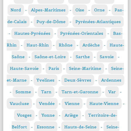
Nord
-
Alpes-Maritimes
-
Oise
-
Orne
-
Pas-
de-Calais
-
Puy-de-Dôme
-
Pyrénées-Atlantiques
-
Hautes-Pyrénées
-
Pyrénées-Orientales
-
Bas-
Rhin
-
Haut-Rhin
-
Rhône
-
Ardèche
-
Haute-
Saône
-
Saône-et-Loire
-
Sarthe
-
Savoie
-
Haute-Savoie
-
Paris
-
Seine-Maritime
-
Seine-
et-Marne
-
Yvelines
-
Deux-Sèvres
-
Ardennes
-
Somme
-
Tarn
-
Tarn-et-Garonne
-
Var
-
Vaucluse
-
Vendée
-
Vienne
-
Haute-Vienne
-
Vosges
-
Yonne
-
Ariège
-
Territoire-de-
Belfort
-
Essonne
-
Hauts-de-Seine
-
Seine-