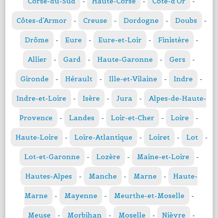
Corse-du-Sud
-
Haute-Corse
-
Côte-d'Or
-
Côtes-d'Armor
-
Creuse
-
Dordogne
-
Doubs
-
Drôme
-
Eure
-
Eure-et-Loir
-
Finistère
-
Allier
-
Gard
-
Haute-Garonne
-
Gers
-
Gironde
-
Hérault
-
Ille-et-Vilaine
-
Indre
-
Indre-et-Loire
-
Isère
-
Jura
-
Alpes-de-Haute-
Provence
-
Landes
-
Loir-et-Cher
-
Loire
-
Haute-Loire
-
Loire-Atlantique
-
Loiret
-
Lot
-
Lot-et-Garonne
-
Lozère
-
Maine-et-Loire
-
Hautes-Alpes
-
Manche
-
Marne
-
Haute-
Marne
-
Mayenne
-
Meurthe-et-Moselle
-
Meuse
-
Morbihan
-
Moselle
-
Nièvre
-