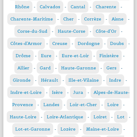
Rhône
-
Calvados
-
Cantal
-
Charente
-
Charente-Maritime
-
Cher
-
Corrèze
-
Aisne
-
Corse-du-Sud
-
Haute-Corse
-
Côte-d'Or
-
Côtes-d'Armor
-
Creuse
-
Dordogne
-
Doubs
-
Drôme
-
Eure
-
Eure-et-Loir
-
Finistère
-
Allier
-
Gard
-
Haute-Garonne
-
Gers
-
Gironde
-
Hérault
-
Ille-et-Vilaine
-
Indre
-
Indre-et-Loire
-
Isère
-
Jura
-
Alpes-de-Haute-
Provence
-
Landes
-
Loir-et-Cher
-
Loire
-
Haute-Loire
-
Loire-Atlantique
-
Loiret
-
Lot
-
Lot-et-Garonne
-
Lozère
-
Maine-et-Loire
-