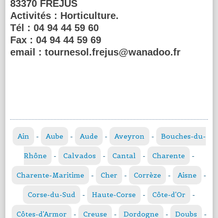
83370 FREJUS
Activités :
Horticulture.
Tél :
04 94 44 59 60
Fax :
04 94 44 59 69
email :
tournesol.frejus@wanadoo.fr
Ain
-
Aube
-
Aude
-
Aveyron
-
Bouches-du-
Rhône
-
Calvados
-
Cantal
-
Charente
-
Charente-Maritime
-
Cher
-
Corrèze
-
Aisne
-
Corse-du-Sud
-
Haute-Corse
-
Côte-d'Or
-
Côtes-d'Armor
-
Creuse
-
Dordogne
-
Doubs
-